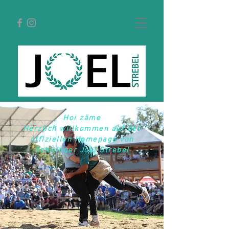
Hoi zäme
Herzlich
willkommen
auf der
offiziellen Homepage von
Schwinger Joel Strebel